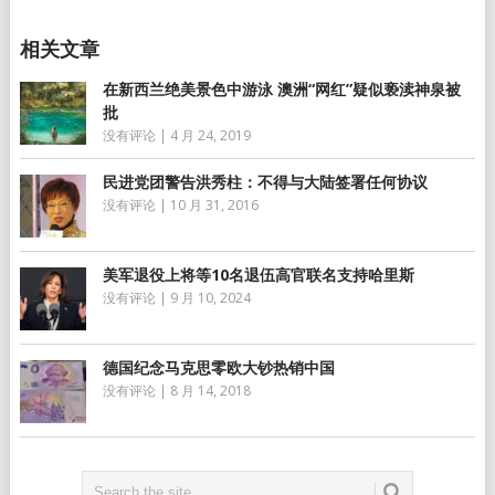
在新西兰绝美景色中游泳 澳洲“网红”疑似亵渎神泉被
批
没有评论
|
4 月 24, 2019
民进党团警告洪秀柱：不得与大陆签署任何协议
没有评论
|
10 月 31, 2016
美军退役上将等10名退伍高官联名支持哈里斯
没有评论
|
9 月 10, 2024
德国纪念马克思零欧大钞热销中国
没有评论
|
8 月 14, 2018