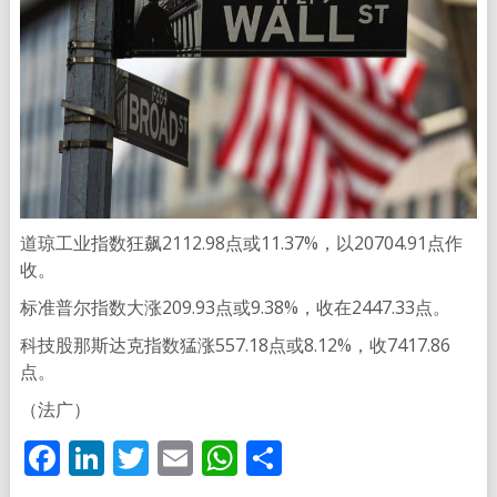
道琼工业指数狂飙2112.98点或11.37%，以20704.91点作
收。
标准普尔指数大涨209.93点或9.38%，收在2447.33点。
科技股那斯达克指数猛涨557.18点或8.12%，收7417.86
点。
（法广）
Facebook
LinkedIn
Twitter
Email
WhatsApp
分
享