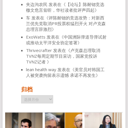
夹边沟农民
发表在《
【论坛】陈耐锶竞选
檄文危言耸听，华社读者批评声四起
》
车
发表在《
评陈耐锶的竞选攻势：对新西
兰优先党取消PR投票权猛烈开火 对卢克森
总理言辞激烈
》
ExoWatts
发表在《
中国洲际弹道导弹试射
或推动太平洋安全协定签署
》
Thrivecrafter
发表在《
卢克森总理取消
TVNZ每周定期节目采访，国家党投诉
TVNZ记者
》
lean health way
发表在《
美官员对韩国工
人被突袭拘留表示遗憾 承诺不再发生
》
归档
归
档