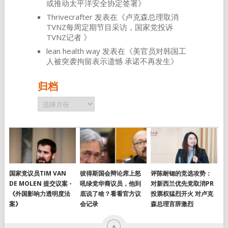
或推动太平洋安全协定签署
》
Thrivecrafter
发表在《
卢克森总理取消
TVNZ每周定期节目采访，国家党投诉
TVNZ记者
》
lean health way
发表在《
美官员对韩国工
人被突袭拘留表示遗憾 承诺不再发生
》
归档
归
档
国家党议员TIM VAN
彼得斯国会辩论席上怒
评陈耐锶的竞选攻势：
DE MOLEN 提交议案 -
吼绿党华裔议员，他到
对新西兰优先党取消PR
《外国影响力透明度法
底说了啥？看看官方议
投票权猛烈开火 对卢克
案》
会记录
森总理言辞激烈