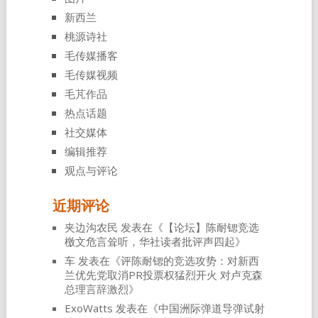
新西兰
桃源诗社
毛传媒播客
毛传媒视频
毛芃作品
热点话题
社交媒体
编辑推荐
观点与评论
近期评论
夹边沟农民
发表在《
【论坛】陈耐锶竞选
檄文危言耸听，华社读者批评声四起
》
车
发表在《
评陈耐锶的竞选攻势：对新西
兰优先党取消PR投票权猛烈开火 对卢克森
总理言辞激烈
》
ExoWatts
发表在《
中国洲际弹道导弹试射