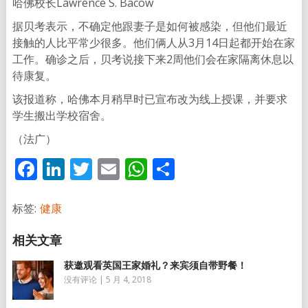
哈佛校长Lawrence S. Bacow
据贝考表示，不确定他跟妻子是如何被感染，但他们最近
接触的人比平常少很多。他们俩人从3月14日起都开始在家
工作。确诊之后，贝考说接下来2周他们会在家隔离休息以
待康复。
该报道称，哈佛本月稍早时已宣布改为线上授课，并要求
学生搬出学校宿舍。
（法广）
Facebook
LinkedIn
Twitter
Email
WhatsApp
分
享
标签:
健康
获邀观看英国王家婚礼？来宾须自带野餐！
没有评论
|
5 月 4, 2018