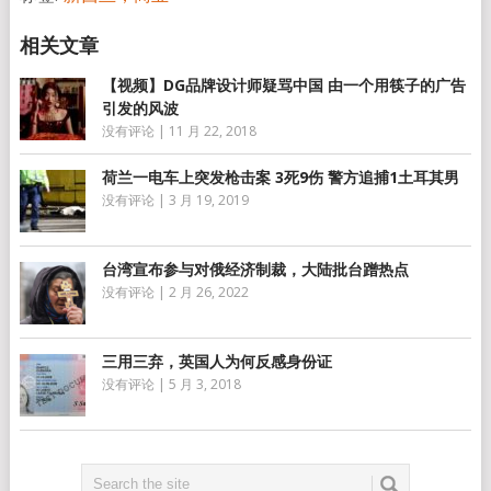
【视频】DG品牌设计师疑骂中国 由一个用筷子的广告
引发的风波
没有评论
|
11 月 22, 2018
荷兰一电车上突发枪击案 3死9伤 警方追捕1土耳其男
没有评论
|
3 月 19, 2019
台湾宣布参与对俄经济制裁，大陆批台蹭热点
没有评论
|
2 月 26, 2022
三用三弃，英国人为何反感身份证
没有评论
|
5 月 3, 2018