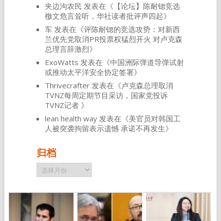
夹边沟农民
发表在《
【论坛】陈耐锶竞选
檄文危言耸听，华社读者批评声四起
》
车
发表在《
评陈耐锶的竞选攻势：对新西
兰优先党取消PR投票权猛烈开火 对卢克森
总理言辞激烈
》
ExoWatts
发表在《
中国洲际弹道导弹试射
或推动太平洋安全协定签署
》
Thrivecrafter
发表在《
卢克森总理取消
TVNZ每周定期节目采访，国家党投诉
TVNZ记者
》
lean health way
发表在《
美官员对韩国工
人被突袭拘留表示遗憾 承诺不再发生
》
归档
归
档