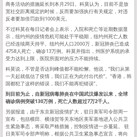
商务活动的措施延长到本月29日。科莫认为，目前不是放
宽社交距离规定的时候，反而要加强执行有关规定，对违
反者要加倍罚款到1000美元。
不过科莫在每日记者会上表示，入院和死亡等近期数据显
示，纽约州的疫情危机可能处于平稳期，纽约州死亡人数
已经连续两天持平。纽约州人口2000万，新冠肺炎已造成
4758人死亡，确诊13万例。科莫并指出，州医护系统的承
受力达到上限，医院所面对的压力不能持续。
科莫说，不管是否达到峰值都不能松懈。他说，“我们从第
一天起就低估了疫情，我们正在为此付出代价”。“香港，韩
国都犯了这样的错误，我们不能再犯错误”。
到目前为止，自新冠病毒肺炎在中国武汉爆发以来，全球
确诊病例突破130万例，死亡人数超过7万2千人。
另据报道，由于东京新冠疫情扩大，驻日美军司令部周一
宣布，包括横田、横须贺等关东地区美军基地进入公共卫
生紧急事态，将采取严格措施，控制疫情进一步蔓延。 驻
日美军司令部声明称，根据公共卫生紧急事态宣言，将向