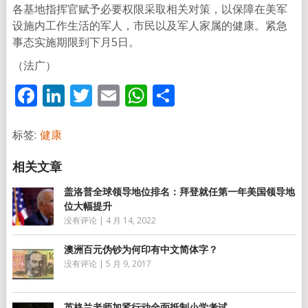
各基地指挥官赋予必要权限采取相关对策，以保障在美军
设施内工作生活的军人，市民以及军人家属的健康。紧急
事态实施期限到下月5日。
（法广）
Facebook
LinkedIn
Twitter
Email
WhatsApp
分
享
标签:
健康
盖洛普全球领导地位排名：拜登就任第一年美国领导地
位大幅提升
没有评论
|
4 月 14, 2022
澳洲百元伪钞为何印有中文简体字？
没有评论
|
5 月 9, 2017
英格兰老师加紧行动全面抵制小学考试