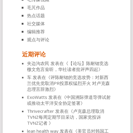
毛芃作品
热点话题
社交媒体
编辑推荐
观点与评论
近期评论
夹边沟农民
发表在《
【论坛】陈耐锶竞选
檄文危言耸听，华社读者批评声四起
》
车
发表在《
评陈耐锶的竞选攻势：对新西
兰优先党取消PR投票权猛烈开火 对卢克森
总理言辞激烈
》
ExoWatts
发表在《
中国洲际弹道导弹试射
或推动太平洋安全协定签署
》
Thrivecrafter
发表在《
卢克森总理取消
TVNZ每周定期节目采访，国家党投诉
TVNZ记者
》
lean health way
发表在《
美官员对韩国工