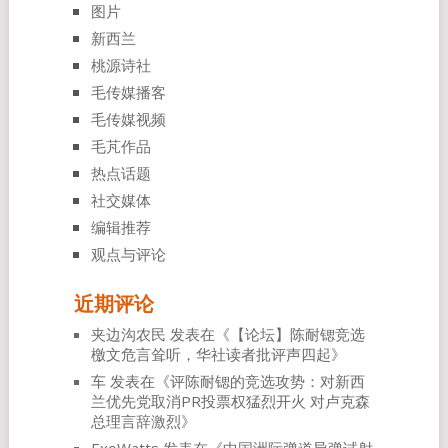
图片
新西兰
桃源诗社
毛传媒播客
毛传媒视频
毛芃作品
热点话题
社交媒体
编辑推荐
观点与评论
近期评论
夹边沟农民
发表在《
【论坛】陈耐锶竞选
檄文危言耸听，华社读者批评声四起
》
车
发表在《
评陈耐锶的竞选攻势：对新西
兰优先党取消PR投票权猛烈开火 对卢克森
总理言辞激烈
》