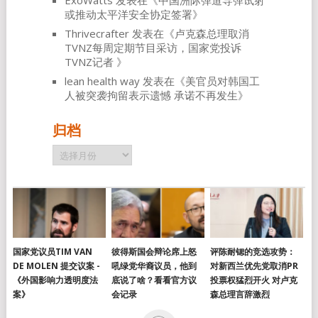
ExoWatts
发表在《
中国洲际弹道导弹试射
或推动太平洋安全协定签署
》
Thrivecrafter
发表在《
卢克森总理取消
TVNZ每周定期节目采访，国家党投诉
TVNZ记者
》
lean health way
发表在《
美官员对韩国工
人被突袭拘留表示遗憾 承诺不再发生
》
归档
归
档
国家党议员TIM VAN
彼得斯国会辩论席上怒
评陈耐锶的竞选攻势：
DE MOLEN 提交议案 -
吼绿党华裔议员，他到
对新西兰优先党取消PR
《外国影响力透明度法
底说了啥？看看官方议
投票权猛烈开火 对卢克
案》
会记录
森总理言辞激烈