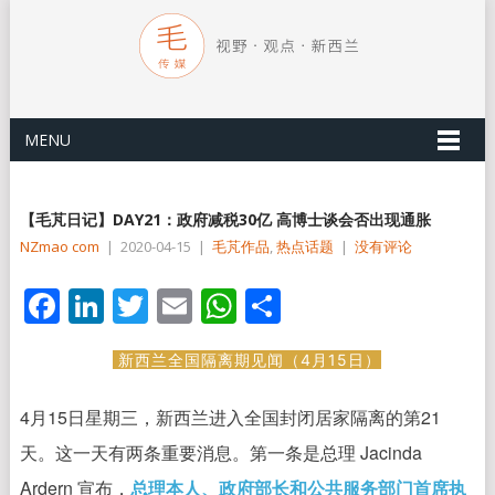
MENU
【毛芃日记】DAY21：政府减税30亿 高博士谈会否出现通胀
NZmao com
|
2020-04-15
|
毛芃作品
,
热点话题
|
没有评论
Facebook
LinkedIn
Twitter
Email
WhatsApp
分
享
新西兰全国隔离期见闻（4月15日）
4月15日星期三，新西兰进入全国封闭居家隔离的第21
天。
这一天有两条重要消息。第一条是总理 Jacinda
Ardern 宣布，
总理本人、政府部长和公共服务部门首席执