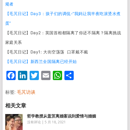
规者
【毛芃日记】Day3：孩子们的调侃-”我妈让我半夜吃滚烫水煮
蛋”
【毛芃日记】Day2：英国首相都隔离了你还不隔离？隔离挑战
家庭关系
【毛芃日记】Day1: 大街空荡荡 口罩戴不戴
【毛芃日记】新西兰全国隔离已经开始
Facebook
LinkedIn
Twitter
Email
WhatsApp
分
享
标签:
毛芃访谈
哲学教授从盖茨离婚案说到爱情与婚姻
没有评论
|
5 月 18, 2021