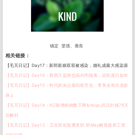
镇定 坚强、善良
相关链接：
【毛芃日记】Day17：新郎新娘双双被感染，婚礼成最大感染源
【毛芃日记】Day16：新西兰监狱也搞封闭隔离，囚犯度日如年
【毛芃日记】Day15：时代的灰尘落到航空业、零售业和大龙虾
身上
【毛芃日记】Day14：NZ新增病例数下降&nbsp;武汉封城76天
后解封
【毛芃日记】Day13：卫生部长险遭革职 听May解答政府工资
补贴问题