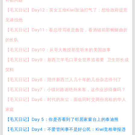
【毛芃日记】Day12：英女王给Kiwi加油打气了；想给政府提意
见请找他
【毛芃日记】Day11：看总理骂谁是蠢货，看酒铺前那蜿蜒曲折
的长队
【毛芃日记】Day10：从哥大教授那里听来的美国故事
【毛芃日记】Day9：新西兰羊毛口罩全世界追着要 卫生部长成
笑料
【毛芃日记】Day8：陪伴新西兰人几十年的几份杂志停刊了
【毛芃日记】Day7：小镇封路谢绝外来客，这作业抄得像吗？
【毛芃日记】Day6：时代的灰尘：面临同时交两份房租的华人
家庭
【毛芃日记】Day 5：你是否看到了邻居家窗台上的泰迪熊
【毛芃日记】Day4：不爱管闲事不是好公民：Kiwi竞相举报违