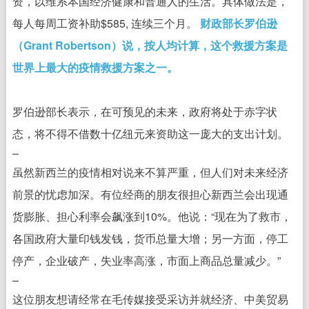
资，以维系本国经济健康和普通人的生活。具体做法是，
每人每周工资补助$585, 连续三个月。
财政部长罗伯逊
（Grant Robertson）说，按人均计算，这个救援方案是
世界上最大的疫情救援方案之一。
罗伯逊部长表示，在可预见的未来，政府将处于赤字状
态，将不得不借数十亿纽元来资助这一庞大的支出计划。
–
虽然新西兰的疫情相对说来不算严重，但人们对未来经济
前景的忧虑加深。有位经商的朋友很担心新西兰会出现通
货膨胀、担心利率会飙涨到10%。他说：“现在为了救市，
各国政府大量印钱发钱，货币总量大增；另一方面，停工
停产，企业破产，失业率高涨，市面上商品总量减少。”
–
这位朋友想请经常在毛传媒接受采访并就经济、中美贸易