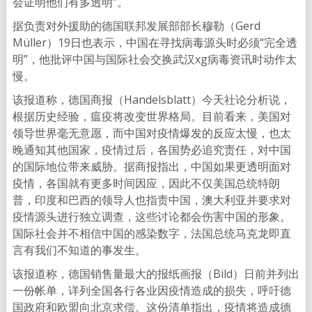
会证明他们有多透明”。
据负责对外援助的德国联邦发展部部长穆勒（Gerd
Müller）19日也表示，中国在寻找病毒源头时必须“完全透
明”，他批评中国与国际社会交换武汉xg病毒资讯时动作太
慢。
该报道称，德国商报（Handelsblatt）今天社论分析说，
根据历史经验，瘟疫将改变世界格局。目前看来，美国对
领导世界毫无意愿，而中国对疫情爆发的反应太慢，也太
晚通知其他国家，疫情过后，各国势必追究责任，对中国
的国际地位带来威胁。据商报指出，中国如果更透明面对
疫情，各国就有更多时间因应，因此不仅美国总统特朗
普，印度和巴西的领导人也指责中国，澳大利亚并要求对
疫情源头进行独立调查，这些讨论都会伤害中国的形象。
国际社会并不相信中国的感染数字，法国总统马克龙即直
言有我们不知道的事发生。
该报道称，德国销售量最大的报纸画报（Bild）日前并列出
一份帐单，详列全国各行各业因疫情造成的损失，呼吁德
国政府和欧盟向北京求偿。这份清单指出，疫情将造成德