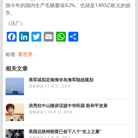
国今年的国内生产毛额萎缩4.2%、也就是1490亿欧元的损
失。
（法广）
Facebook
LinkedIn
Twitter
Email
WhatsApp
分
享
标签:
看世界，
美军或拟定南海夺岛海军陆战规划
没有评论
|
1 月 27, 2019
洪秀柱中山陵讲话提中华民国 盼和平发展
没有评论
|
10 月 31, 2016
美国总统特朗普已创下八个“史上之最”
没有评论
|
1 月 25, 2017