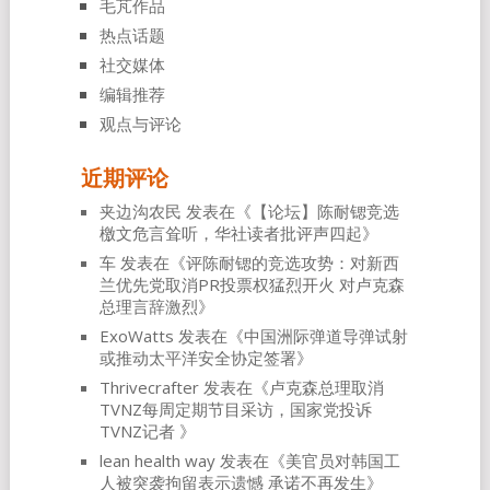
毛芃作品
热点话题
社交媒体
编辑推荐
观点与评论
近期评论
夹边沟农民
发表在《
【论坛】陈耐锶竞选
檄文危言耸听，华社读者批评声四起
》
车
发表在《
评陈耐锶的竞选攻势：对新西
兰优先党取消PR投票权猛烈开火 对卢克森
总理言辞激烈
》
ExoWatts
发表在《
中国洲际弹道导弹试射
或推动太平洋安全协定签署
》
Thrivecrafter
发表在《
卢克森总理取消
TVNZ每周定期节目采访，国家党投诉
TVNZ记者
》
lean health way
发表在《
美官员对韩国工
人被突袭拘留表示遗憾 承诺不再发生
》