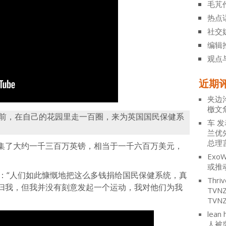
毛芃
热点
社交
编辑
观点
近期
夹边
檄文
日前，在自己的花园里走一百圈，来为英国国民保健系
车
发
兰优
总理
集了大约一千三百万英镑，相当于一千六百万美元，
ExoW
或推
说：“人们如此慷慨地把这么多钱捐给国民保健系统，真
Thriv
归我，但我并没有刻意发起一个运动，我对他们为我
TV
TVN
lean 
人被