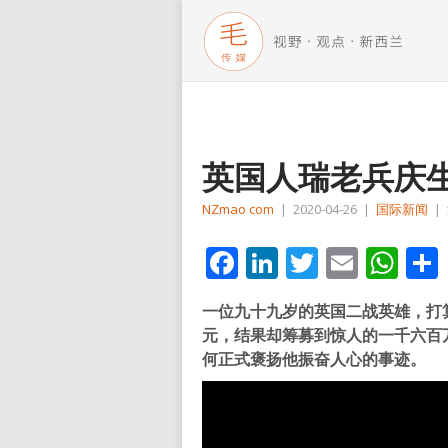
英国人瑞老兵庆
NZmao com
|
2020-04-26
|
国际新闻
|
Facebook
LinkedIn
Twitter
Email
Wh
一位九十九岁的英国二战英雄，打
元，结果却筹募到惊人的一千六百
何正式褒扬他振奋人心的事迹。