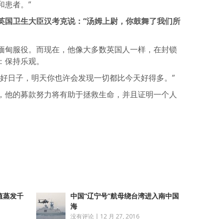
和患者。”
英国卫生大臣汉考克说：“汤姆上尉，你鼓舞了我们所
缅甸服役。而现在，他像大多数英国人一样，在封锁
：保持乐观。
个好日子，明天你也许会发现一切都比今天好得多。”
，他的募款努力将有助于拯救生命，并且证明一个人
atsApp
分
享
值蒸发千
中国“辽宁号”航母绕台湾进入南中国
海
没有评论
|
12 月 27, 2016