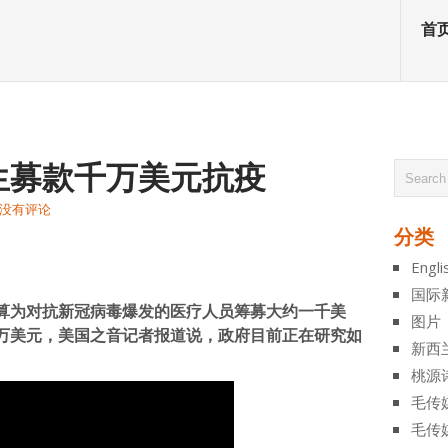
首
生募款千万美元抗疫
没有评论
分类
atsApp
分
Engli
享
国际
算为对抗新冠病毒爆发的医疗人员筹募大约一千美
图片
万美元，美国之音记者报道说，政府目前正在研究如
新西
桃源
毛传
毛传