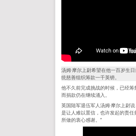
汤姆·摩尔上尉希望在他一百岁生
统慈善组织筹款一千英镑。
他不久前完成挑战的时候，已经筹
而捐款仍在继续涌入。
英国陆军退伍军人汤姆·摩尔上尉
是让人难以置信，也许发起的责任
所做的衷心感谢。”