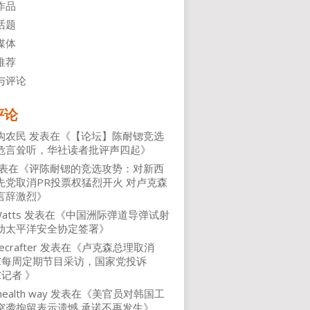
作品
话题
媒体
推荐
与评论
评论
沟农民
发表在《
【论坛】陈耐锶竞选
危言耸听，华社读者批评声四起
》
表在《
评陈耐锶的竞选攻势：对新西
先党取消PR投票权猛烈开火 对卢克森
言辞激烈
》
atts
发表在《
中国洲际弹道导弹试射
动太平洋安全协定签署
》
ecrafter
发表在《
卢克森总理取消
NZ每周定期节目采访，国家党投诉
Z记者
》
health way
发表在《
美官员对韩国工
突袭拘留表示遗憾 承诺不再发生
》