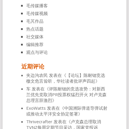
毛传媒播客
毛传媒视频
毛芃作品
热点话题
社交媒体
编辑推荐
观点与评论
近期评论
夹边沟农民
发表在《
【论坛】陈耐锶竞选
檄文危言耸听，华社读者批评声四起
》
车
发表在《
评陈耐锶的竞选攻势：对新西
兰优先党取消PR投票权猛烈开火 对卢克森
总理言辞激烈
》
ExoWatts
发表在《
中国洲际弹道导弹试射
或推动太平洋安全协定签署
》
Thrivecrafter
发表在《
卢克森总理取消
TVNZ每周定期节目采访，国家党投诉