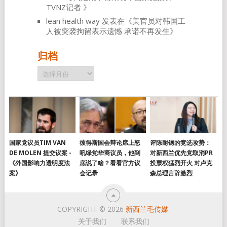
TVNZ记者
》
lean health way
发表在《
美官员对韩国工
人被突袭拘留表示遗憾 承诺不再发生
》
归档
归
档
国家党议员TIM VAN
彼得斯国会辩论席上怒
评陈耐锶的竞选攻势：
DE MOLEN 提交议案 -
吼绿党华裔议员，他到
对新西兰优先党取消PR
《外国影响力透明度法
底说了啥？看看官方议
投票权猛烈开火 对卢克
案》
会记录
森总理言辞激烈
COPYRIGHT © 2026
新西兰毛传媒
.
关于我们
联系我们