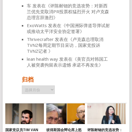
车
发表在《
评陈耐锶的竞选攻势：对新西
兰优先党取消PR投票权猛烈开火 对卢克森
总理言辞激烈
》
ExoWatts
发表在《
中国洲际弹道导弹试射
或推动太平洋安全协定签署
》
Thrivecrafter
发表在《
卢克森总理取消
TVNZ每周定期节目采访，国家党投诉
TVNZ记者
》
lean health way
发表在《
美官员对韩国工
人被突袭拘留表示遗憾 承诺不再发生
》
归档
归
档
国家党议员TIM VAN
彼得斯国会辩论席上怒
评陈耐锶的竞选攻势：