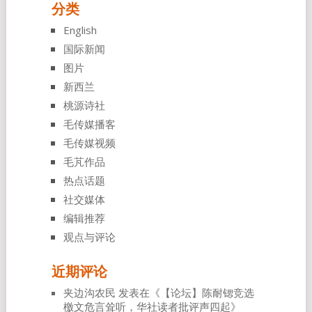
分类
English
国际新闻
图片
新西兰
桃源诗社
毛传媒播客
毛传媒视频
毛芃作品
热点话题
社交媒体
编辑推荐
观点与评论
近期评论
夹边沟农民
发表在《
【论坛】陈耐锶竞选
檄文危言耸听，华社读者批评声四起
》