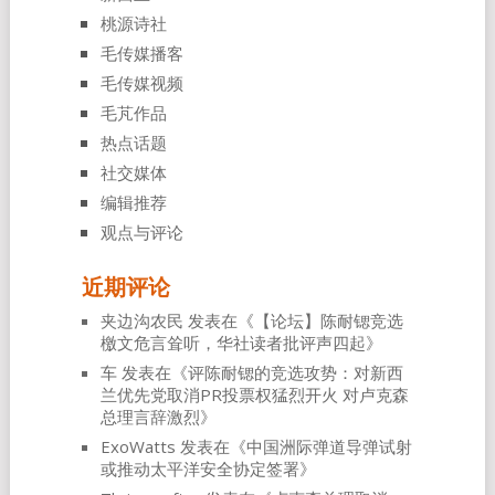
桃源诗社
毛传媒播客
毛传媒视频
毛芃作品
热点话题
社交媒体
编辑推荐
观点与评论
近期评论
夹边沟农民
发表在《
【论坛】陈耐锶竞选
檄文危言耸听，华社读者批评声四起
》
车
发表在《
评陈耐锶的竞选攻势：对新西
兰优先党取消PR投票权猛烈开火 对卢克森
总理言辞激烈
》
ExoWatts
发表在《
中国洲际弹道导弹试射
或推动太平洋安全协定签署
》