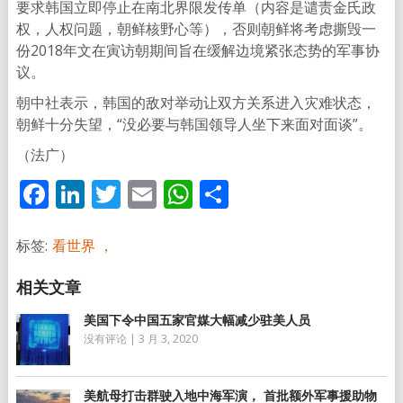
要求韩国立即停止在南北界限发传单（内容是谴责金氏政
权，人权问题，朝鲜核野心等），否则朝鲜将考虑撕毁一
份2018年文在寅访朝期间旨在缓解边境紧张态势的军事协
议。
朝中社表示，韩国的敌对举动让双方关系进入灾难状态，
朝鲜十分失望，“没必要与韩国领导人坐下来面对面谈”。
（法广）
Facebook
LinkedIn
Twitter
Email
WhatsApp
分
享
标签:
看世界 ，
美国下令中国五家官媒大幅减少驻美人员
没有评论
|
3 月 3, 2020
美航母打击群驶入地中海军演， 首批额外军事援助物