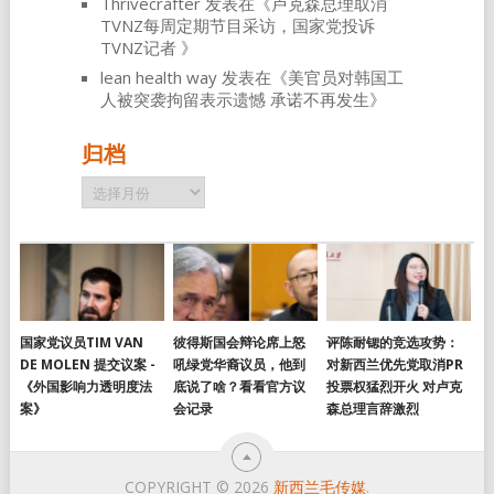
Thrivecrafter
发表在《
卢克森总理取消
TVNZ每周定期节目采访，国家党投诉
TVNZ记者
》
lean health way
发表在《
美官员对韩国工
人被突袭拘留表示遗憾 承诺不再发生
》
归档
归
档
国家党议员TIM VAN
彼得斯国会辩论席上怒
评陈耐锶的竞选攻势：
DE MOLEN 提交议案 -
吼绿党华裔议员，他到
对新西兰优先党取消PR
《外国影响力透明度法
底说了啥？看看官方议
投票权猛烈开火 对卢克
案》
会记录
森总理言辞激烈
COPYRIGHT © 2026
新西兰毛传媒
.