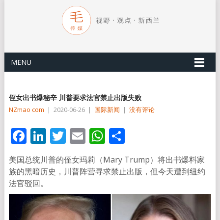
MENU
侄女出书爆秘辛 川普要求法官禁止出版失败
NZmao com
|
2020-06-26
|
国际新闻
|
没有评论
Facebook
LinkedIn
Twitter
Email
WhatsApp
分
享
美国总统川普的侄女玛莉（Mary Trump）将出书爆料家
族的黑暗历史，川普阵营寻求禁止出版，但今天遭到纽约
法官驳回。