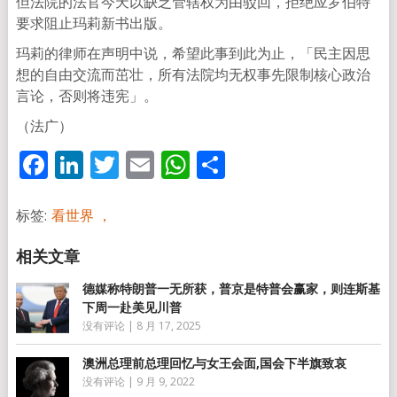
但法院的法官今天以缺乏管辖权为由驳回，拒绝应罗伯特
要求阻止玛莉新书出版。
玛莉的律师在声明中说，希望此事到此为止，「民主因思
想的自由交流而茁壮，所有法院均无权事先限制核心政治
言论，否则将违宪」。
（法广）
Facebook
LinkedIn
Twitter
Email
WhatsApp
分
享
标签:
看世界 ，
德媒称特朗普一无所获，普京是特普会赢家，则连斯基
下周一赴美见川普
没有评论
|
8 月 17, 2025
澳洲总理前总理回忆与女王会面,国会下半旗致哀
没有评论
|
9 月 9, 2022