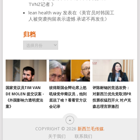
TVNZ记者
》
lean health way
发表在《
美官员对韩国工
人被突袭拘留表示遗憾 承诺不再发生
》
归档
归
档
国家党议员TIM VAN
彼得斯国会辩论席上怒
评陈耐锶的竞选攻势：
DE MOLEN 提交议案 -
吼绿党华裔议员，他到
对新西兰优先党取消PR
《外国影响力透明度法
底说了啥？看看官方议
投票权猛烈开火 对卢克
案》
会记录
森总理言辞激烈
COPYRIGHT © 2026
新西兰毛传媒
.
关于我们
联系我们