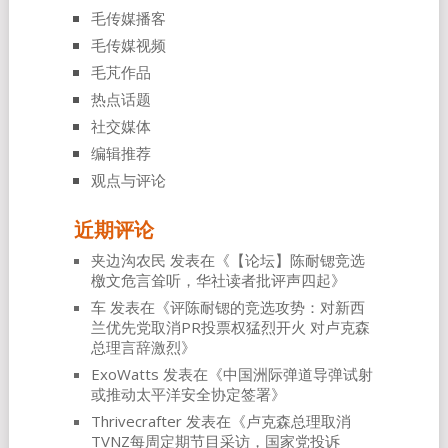
毛传媒播客
毛传媒视频
毛芃作品
热点话题
社交媒体
编辑推荐
观点与评论
近期评论
夹边沟农民
发表在《
【论坛】陈耐锶竞选
檄文危言耸听，华社读者批评声四起
》
车
发表在《
评陈耐锶的竞选攻势：对新西
兰优先党取消PR投票权猛烈开火 对卢克森
总理言辞激烈
》
ExoWatts
发表在《
中国洲际弹道导弹试射
或推动太平洋安全协定签署
》
Thrivecrafter
发表在《
卢克森总理取消
TVNZ每周定期节目采访，国家党投诉