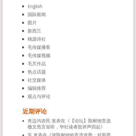
English
国际新闻
图片
新西兰
桃源诗社
毛传媒播客
毛传媒视频
毛芃作品
热点话题
社交媒体
编辑推荐
观点与评论
近期评论
夹边沟农民
发表在《
【论坛】陈耐锶竞选
檄文危言耸听，华社读者批评声四起
》
车
发表在《
评陈耐锶的竞选攻势：对新西