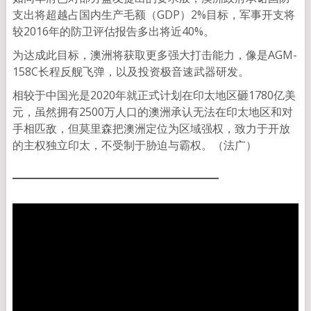
支出将超越占国内生产毛额（GDP）2%目标，军事开支将
较2016年的防卫评估报告多出将近40%。
为达成此目标，澳洲将获取更多强大打击能力，像是AGM-
158C长程反舰飞弹，以及投资极音速武器研发。
相较于中国光是2020年就正式计划在印太地区砸1780亿美
元，虽然拥有2500万人口的澳洲承认无法在印太地区和对
手相匹敌，但莫里森把澳洲定位为区域强权，致力于开放
的主权独立印太，不受制于胁迫与霸权。（法广）