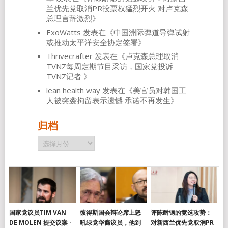
兰优先党取消PR投票权猛烈开火 对卢克森
总理言辞激烈
》
ExoWatts
发表在《
中国洲际弹道导弹试射
或推动太平洋安全协定签署
》
Thrivecrafter
发表在《
卢克森总理取消
TVNZ每周定期节目采访，国家党投诉
TVNZ记者
》
lean health way
发表在《
美官员对韩国工
人被突袭拘留表示遗憾 承诺不再发生
》
归档
归
档
国家党议员TIM VAN
彼得斯国会辩论席上怒
评陈耐锶的竞选攻势：
DE MOLEN 提交议案 -
吼绿党华裔议员，他到
对新西兰优先党取消PR