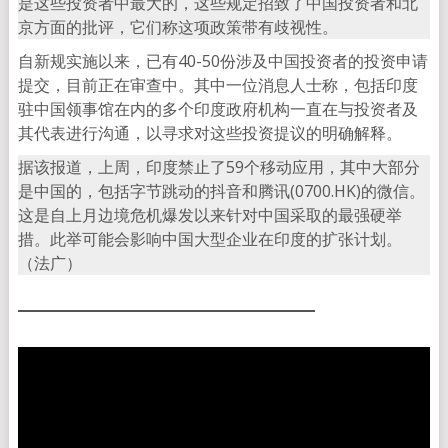
是这些投资者中最大的，这些规定招致了中国投资者和北
京方面的批评，它们称这项政策带有歧视性。
自新规实施以来，已有40-50份涉及中国投资者的投资申请
提交，目前正在审查中。其中一位消息人士称，包括印度
驻中国领事馆在内的多个印度政府机构一直在与投资者及
其代表进行沟通，以寻求对这些投资提议的明确解释。
据该报道，上周，印度禁止了59个移动应用，其中大部分
是中国的，包括字节跳动的抖音和腾讯(0700.HK)的微信。
这是自上月边境危机爆发以来针对中国采取的最强硬举
措。此举可能会影响中国大型企业在印度的扩张计划。
（法广）