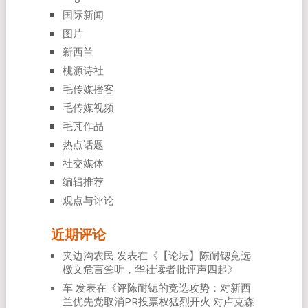
国际新闻
图片
新西兰
桃源诗社
毛传媒播客
毛传媒视频
毛芃作品
热点话题
社交媒体
编辑推荐
观点与评论
近期评论
夹边沟农民
发表在《
【论坛】陈耐锶竞选
檄文危言耸听，华社读者批评声四起
》
车
发表在《
评陈耐锶的竞选攻势：对新西
兰优先党取消PR投票权猛烈开火 对卢克森