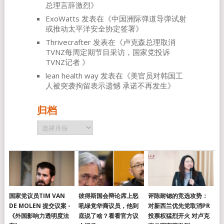
总理言辞激烈
》
ExoWatts
发表在《
中国洲际弹道导弹试射
或推动太平洋安全协定签署
》
Thrivecrafter
发表在《
卢克森总理取消
TVNZ每周定期节目采访，国家党投诉
TVNZ记者
》
lean health way
发表在《
美官员对韩国工
人被突袭拘留表示遗憾 承诺不再发生
》
归档
归
档
国家党议员TIM VAN
彼得斯国会辩论席上怒
评陈耐锶的竞选攻势：
DE MOLEN 提交议案 -
吼绿党华裔议员，他到
对新西兰优先党取消PR
《外国影响力透明度法
底说了啥？看看官方议
投票权猛烈开火 对卢克