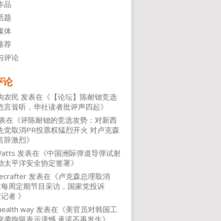
作品
话题
媒体
推荐
与评论
评论
沟农民
发表在《
【论坛】陈耐锶竞选
危言耸听，华社读者批评声四起
》
表在《
评陈耐锶的竞选攻势：对新西
先党取消PR投票权猛烈开火 对卢克森
言辞激烈
》
atts
发表在《
中国洲际弹道导弹试射
动太平洋安全协定签署
》
ecrafter
发表在《
卢克森总理取消
NZ每周定期节目采访，国家党投诉
Z记者
》
health way
发表在《
美官员对韩国工
突袭拘留表示遗憾 承诺不再发生
》