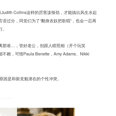
dith Collins这样的厉害泼辣劲，才能搞出风生水起
言语过分，同党们为了“翻身农奴把歌唱”，也会一忍再
行。
离那谁…，管好老公，别跟人瞎照相（开个玩笑
惜Paula Benette，Amy Adams、Nikki
主要原因是和新党魁潜在的个性冲突。