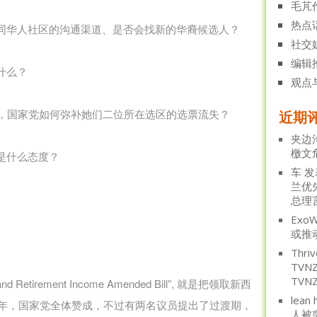
毛芃
热点
同华人社区的沟通渠道、是否会找新的华裔候选人？
社交
编辑
什么？
观点
nnett退出后，国家党如何弥补她们二位所在选区的选票流失？
近期
夹边
檄文
是什么态度？
车
发
兰优
总理
ExoW
或推
Thriv
TV
TVN
d Retirement Income Amended Bill”, 就是把领取新西
lean 
0年，国家党全体赞成，不过有两名议员提出了过渡期，
人被