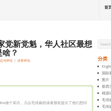
首
任国家党新党魁，华人社区最想
是啥？
分类
点与评论
|
没有评论
Engli
atsApp
分
国际
享
图片
新西
桃源
毛传
Collins做个采访，几位毛传媒的读者朋友提出了他们想问
毛传