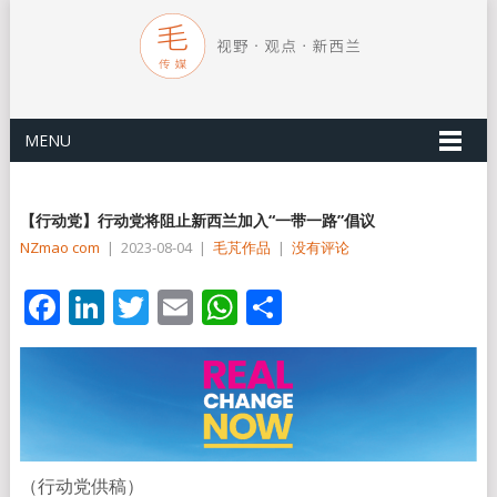
MENU
【行动党】行动党将阻止新西兰加入“一带一路”倡议
NZmao com
|
2023-08-04
|
毛芃作品
|
没有评论
Facebook
LinkedIn
Twitter
Email
WhatsApp
分
享
（行动党供稿）