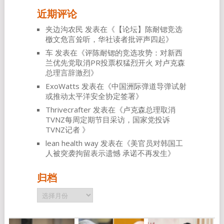
近期评论
夹边沟农民
发表在《
【论坛】陈耐锶竞选
檄文危言耸听，华社读者批评声四起
》
车
发表在《
评陈耐锶的竞选攻势：对新西
兰优先党取消PR投票权猛烈开火 对卢克森
总理言辞激烈
》
ExoWatts
发表在《
中国洲际弹道导弹试射
或推动太平洋安全协定签署
》
Thrivecrafter
发表在《
卢克森总理取消
TVNZ每周定期节目采访，国家党投诉
TVNZ记者
》
lean health way
发表在《
美官员对韩国工
人被突袭拘留表示遗憾 承诺不再发生
》
归档
归
档