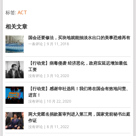
享
标签:
ACT
国会还要修法，买块地就能抽淡水出口的美事恐难再有
一条评论
|
9 月 11, 2018
【行动党】病毒侵袭 经济恶化，政府应延迟增加最低
工资
没有评论
|
3 月 10, 2020
【行动党】感谢华社选民！我们将在国会有效地问责、
进言！
没有评论
|
10 月 22, 2020
两大党匿名捐款案审判进入第三周，国家党前秘书出庭
作证
没有评论
|
8 月 11, 2022