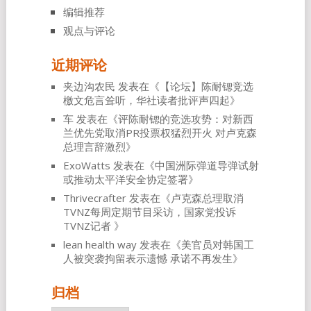
编辑推荐
观点与评论
近期评论
夹边沟农民
发表在《
【论坛】陈耐锶竞选
檄文危言耸听，华社读者批评声四起
》
车
发表在《
评陈耐锶的竞选攻势：对新西
兰优先党取消PR投票权猛烈开火 对卢克森
总理言辞激烈
》
ExoWatts
发表在《
中国洲际弹道导弹试射
或推动太平洋安全协定签署
》
Thrivecrafter
发表在《
卢克森总理取消
TVNZ每周定期节目采访，国家党投诉
TVNZ记者
》
lean health way
发表在《
美官员对韩国工
人被突袭拘留表示遗憾 承诺不再发生
》
归档