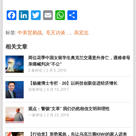
Facebook
LinkedIn
Twitter
Email
WhatsApp
分
享
标签:
中美贸易战
,
毛芃访谈，
,
高宏志
两位花季中国女留学生奥克兰交通意外身亡，遇难者母
亲痛喊判决“不公”
2 条评论
|
2 月 5, 2016
【杨健博士专栏 · 20】以科技创新促进经济增长
没有评论
|
6 月 10, 2017
观点：警惕“文革” 我们仍然相信文明和理性
一条评论
|
2 月 23, 2016
【行动党】形势紧急，先让乌克兰裔KIWI的家人进来