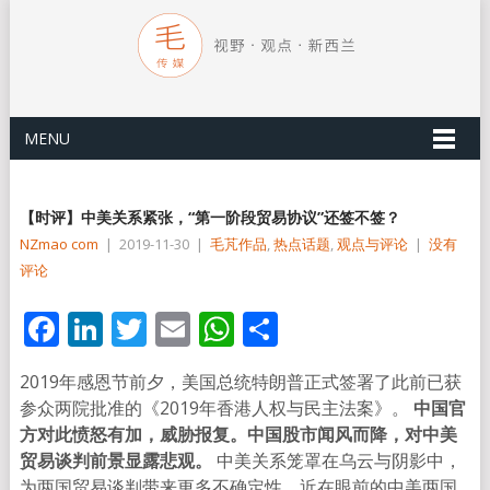
MENU
【时评】中美关系紧张，“第一阶段贸易协议”还签不签？
NZmao com
|
2019-11-30
|
毛芃作品
,
热点话题
,
观点与评论
|
没有
评论
Facebook
LinkedIn
Twitter
Email
WhatsApp
分
享
2019年感恩节前夕，美国总统特朗普正式签署了此前已获
参众两院批准的《2019年香港人权与民主法案》。
中国官
方对此愤怒有加，威胁报复。中国股市闻风而降，对中美
贸易谈判前景显露悲观。
中美关系笼罩在乌云与阴影中，
为两国贸易谈判带来更多不确定性。近在眼前的中美两国