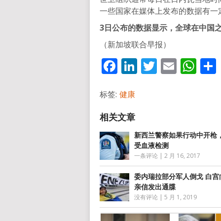
一些国家在媒体上发布的数据有一
3日公布的数据显示，全球在中国之
（新加坡联合早报）
Facebook
LinkedIn
Twitter
Email
Wh
标签:
健康
新西兰警察如果行动中开枪
受血液检测
一条评论
|
2 月 16, 2017
委内瑞拉部分军人倒戈 白宫
亲信发出通牒
没有评论
|
5 月 1, 2019