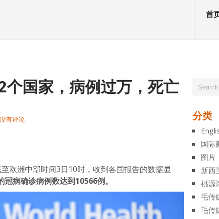
首
2个国家，病例过万，死亡
分类
没有评论
Engli
atsApp
分
国际
享
图片
至欧洲中部时间3日10时，收到各国报告的数据显
新西
冠病确诊病例数达到10566例。
桃源
毛传
毛传