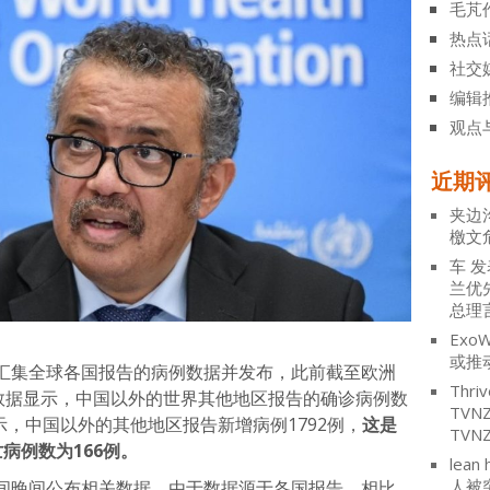
毛芃
热点
社交
编辑
观点
近期
夹边
檄文
车
发
兰优
总理
ExoW
或推
汇集全球各国报告的病例数据并发布，此前截至欧洲
Thriv
的数据显示，中国以外的世界其他地区报告的确诊病例数
TV
示，中国以外的其他地区报告新增病例1792例，
这是
TVN
病例数为166例。
lean 
人被
间晚间公布相关数据，由于数据源于各国报告，相比