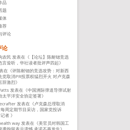
作品
话题
媒体
推荐
与评论
评论
沟农民
发表在《
【论坛】陈耐锶竞选
危言耸听，华社读者批评声四起
》
表在《
评陈耐锶的竞选攻势：对新西
先党取消PR投票权猛烈开火 对卢克森
言辞激烈
》
atts
发表在《
中国洲际弹道导弹试射
动太平洋安全协定签署
》
ecrafter
发表在《
卢克森总理取消
NZ每周定期节目采访，国家党投诉
Z记者
》
health way
发表在《
美官员对韩国工
突袭拘留表示遗憾 承诺不再发生
》