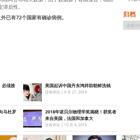
定滞后性。
归档
外已有72个国家有确诊病例。
归
档
atsApp
分
享
，必须接
美国起诉中国丹东鸿祥助朝鲜洗钱
没有评论
|
9 月 27, 2016
向马杜罗
2018年诺贝尔物理学奖揭晓！获奖者
来自美国，法国和加拿大
没有评论
|
10 月 4, 2018