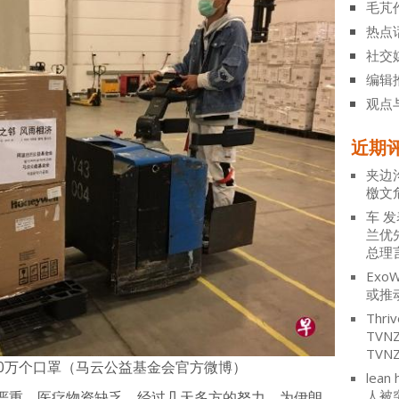
毛芃
热点
社交
编辑
观点
近期
夹边
檄文
车
发
兰优
总理
ExoW
或推
Thriv
TV
TVN
00万个口罩（马云公益基金会官方微博）
lean 
人被
严重，医疗物资缺乏，经过几天多方的努力，为伊朗