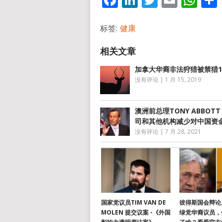
标签:
健康
加拿大华裔非法狩猎被禁猎1
没有评论
|
1 月 15, 2019
澳洲前总理TONY ABBOTT
司和其他机构减少对中国资
没有评论
|
7 月 28, 2021
国家党议员TIM VAN DE
彼得斯国会辩论
MOLEN 提交议案 -《外国
绿党华裔议员，