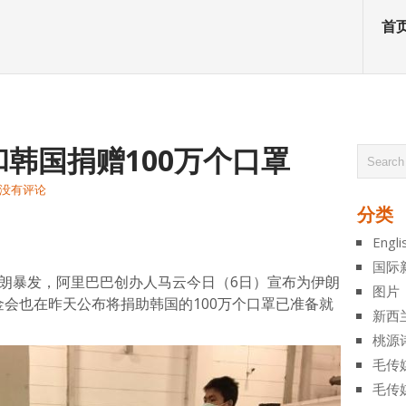
首
韩国捐赠100万个口罩
没有评论
分类
atsApp
分
Engli
享
国际
伊朗暴发，阿里巴巴创办人马云今日（6日）宣布为伊朗
图片
金会也在昨天公布将捐助韩国的100万个口罩已准备就
新西
桃源
毛传
毛传