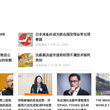
享
0年
日本准备好成为联合国安理会常任理
事国
没有评论
|
9 月 22, 2020
 敦促公
法庭裁决超市值班经理不属技术移民
金的依赖
类别
没有评论
|
12 月 31, 2015
席上怒吼
评陈耐锶的竞选攻势：对
肖志鴻向法庭申请暂缓支
THE MAGI
他到底说
新西兰优先党取消PR投票
付PAUL YOUNG 近$48
WORLD 