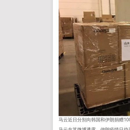
马云近日分别向韩国和伊朗捐赠1
马云在其微博透露，伊朗疫情日趋