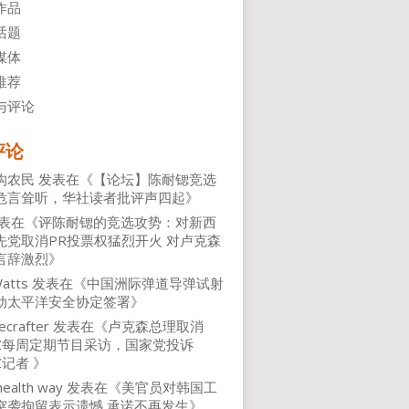
作品
话题
媒体
推荐
与评论
评论
沟农民
发表在《
【论坛】陈耐锶竞选
危言耸听，华社读者批评声四起
》
表在《
评陈耐锶的竞选攻势：对新西
先党取消PR投票权猛烈开火 对卢克森
言辞激烈
》
atts
发表在《
中国洲际弹道导弹试射
动太平洋安全协定签署
》
ecrafter
发表在《
卢克森总理取消
NZ每周定期节目采访，国家党投诉
Z记者
》
health way
发表在《
美官员对韩国工
突袭拘留表示遗憾 承诺不再发生
》