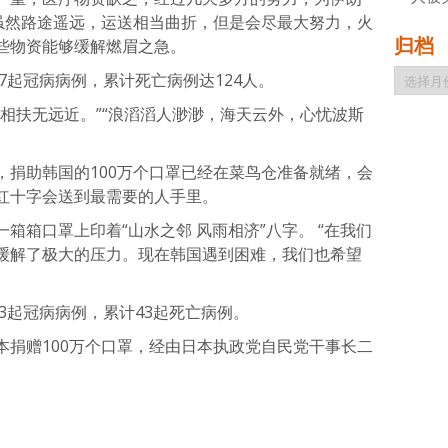
，虽然路途遥远，运送相当曲折，但是会尽最大努力，火
归档
些物资能够缓解燃眉之急。
归
7起冠病病例，累计死亡病例达124人。
档
相扶无远近。”“浪滔滔人渺渺，海天云外，心忧波斯
，捐助韩国的100万个口罩已经在菜鸟仓准备就绪，会
红十字会送到最需要的人手里。
箱箱口罩上印着“山水之邻 风雨相济”八字。 “在我们
缓解了极大的压力。现在韩国遇到困难，我们也希望
93起冠病病例，累计43起死亡病例。
本捐赠100万个口罩，经由日本执政党自民党干事长二
atsApp
分