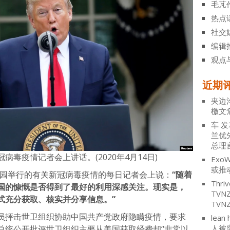
毛芃
热点
社交
编辑
观点
近期
夹边
檄文
车
发
兰优
总理
毒疫情记者会上讲话。(2020年4月14日)
ExoW
或推
玫瑰园举行的有关新冠病毒疫情的每日记者会上说：
“随着
Thriv
国的慷慨是否得到了最好的利用深感关注。现实是，
TV
式充分获取、核实并分享信息。”
TVN
员抨击世卫组织协助中国共产党政府隐瞒疫情，要求
lean 
人被
总统公开批评世卫组织主要从美国获取经费却“非常以