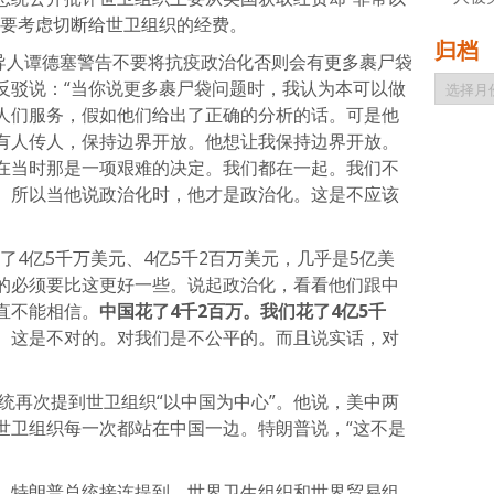
国要考虑切断给世卫组织的经费。
归档
领导人谭德塞警告不要将抗疫政治化否则会有更多裹尸袋
归
反驳说：“当你说更多裹尸袋问题时，我认为本可以做
档
人们服务，假如他们给出了正确的分析的话。可是他
有人传人，保持边界开放。他想让我保持边界开放。
在当时那是一项艰难的决定。我们都在一起。我们不
。所以当他说政治化时，他才是政治化。这是不应该
了4亿5千万美元、4亿5千2百万美元，几乎是5亿美
的必须要比这更好一些。说起政治化，看看他们跟中
直不能相信。
中国花了4千2百万。我们花了4亿5千
。
这是不对的。对我们是不公平的。而且说实话，对
统再次提到世卫组织“以中国为中心”。他说，美中两
世卫组织每一次都站在中国一边。特朗普说，“这不是
，特朗普总统接连提到，世界卫生组织和世界贸易组