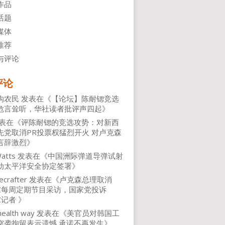
作品
话题
媒体
推荐
与评论
评论
沟农民
发表在《
【论坛】陈耐锶竞选
危言耸听，华社读者批评声四起
》
表在《
评陈耐锶的竞选攻势：对新西
先党取消PR投票权猛烈开火 对卢克森
言辞激烈
》
atts
发表在《
中国洲际弹道导弹试射
动太平洋安全协定签署
》
ecrafter
发表在《
卢克森总理取消
NZ每周定期节目采访，国家党投诉
Z记者
》
health way
发表在《
美官员对韩国工
突袭拘留表示遗憾 承诺不再发生
》