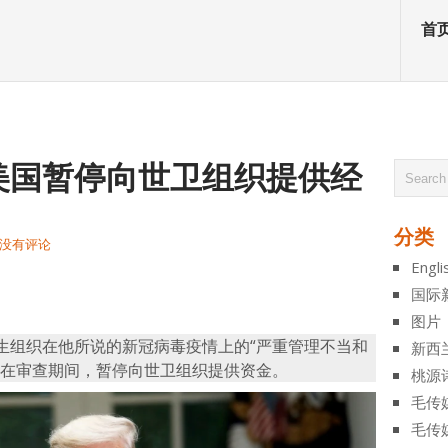
首
美国暂停向世卫组织提供经
分类
没有评论
Engli
atsApp
分
国际
享
图片
生组织在他所说的新冠病毒疫情上的“严重管理不当和
新西
，在审查期间，暂停向世卫组织提供资金。
桃源
毛传
毛传