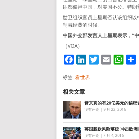
织都偏袒中国，对美国不公。特朗
世卫组织官员上星期否认该组织以
削减经费的时候。
中国外交部发言人上星期表示，“
（VOA）
Facebook
LinkedIn
Twitter
Email
Wh
标签:
看世界
普京真的有20亿美元的秘密
没有评论
|
9 月 22, 2016
英国脱欧风险蔓延 冲击欧洲
没有评论
|
7 月 4, 2016