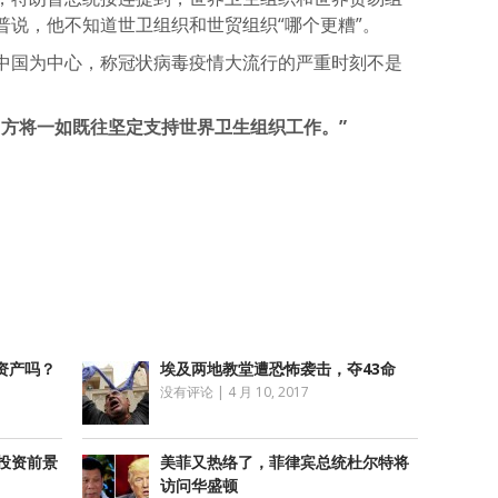
普说，他不知道世卫组织和世贸组织“哪个更糟”。
中国为中心，称冠状病毒疫情大流行的严重时刻不是
中方将一如既往坚定支持世界卫生组织工作。”
atsApp
分
享
资产吗？
埃及两地教堂遭恐怖袭击，夺43命
没有评论
|
4 月 10, 2017
投资前景
美菲又热络了，菲律宾总统杜尔特将
访问华盛顿