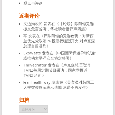
观点与评论
近期评论
夹边沟农民
发表在《
【论坛】陈耐锶竞选
檄文危言耸听，华社读者批评声四起
》
车
发表在《
评陈耐锶的竞选攻势：对新西
兰优先党取消PR投票权猛烈开火 对卢克森
总理言辞激烈
》
ExoWatts
发表在《
中国洲际弹道导弹试射
或推动太平洋安全协定签署
》
Thrivecrafter
发表在《
卢克森总理取消
TVNZ每周定期节目采访，国家党投诉
TVNZ记者
》
lean health way
发表在《
美官员对韩国工
人被突袭拘留表示遗憾 承诺不再发生
》
归档
归
档