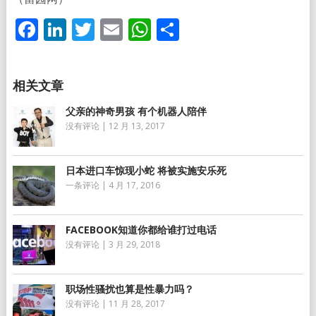
Facebook
LinkedIn
Twitter
Email
WhatsApp
分
享
父亲的神奇男孩 有个机器人陪伴
没有评论
|
12 月 13, 2017
日本进口车惊现小蛇 将被实施安乐死
一条评论
|
4 月 17, 2016
FACEBOOK知道你都给谁打过电话
没有评论
|
3 月 29, 2018
职场性骚扰也算是性暴力吗？
没有评论
|
11 月 28, 2017