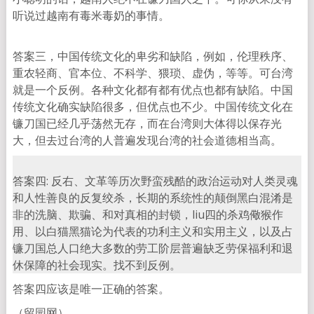
听说过越南有毒米毒奶的事情。
答案三，中国传统文化的卑劣和缺陷，例如，伦理秩序、
重农轻商、官本位、不科学、猥琐、虚伪，等等。可台湾
就是一个反例。各种文化都有都有优点也都有缺陷。中国
传统文化确实缺陷很多，但优点也不少。中国传统文化在
镰刀国已经几乎荡然无存，而在台湾则大体得以保存光
大，但去过台湾的人普遍发现台湾的社会道德相当高。
答案四: 反右、文革等历次野蛮残酷的政治运动对人类灵魂
和人性善良的反复绞杀，长期的系统性的颠倒黑白混淆是
非的洗脑、欺骗、和对真相的封锁，liu四的杀鸡儆猴作
用、以白猫黑猫论为代表的功利主义和实用主义，以及占
镰刀国总人口绝大多数的劳工阶层普遍缺乏劳保福利和退
休保障的社会现实。找不到反例。
答案四应该是唯一正确的答案。
（留园网）