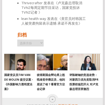
Thrivecrafter
发表在《
卢克森总理取消
TVNZ每周定期节目采访，国家党投诉
TVNZ记者
》
lean health way
发表在《
美官员对韩国工
人被突袭拘留表示遗憾 承诺不再发生
》
归档
归
档
国家党议员TIM VAN
彼得斯国会辩论席上怒
评陈耐锶的竞选攻势：
DE MOLEN 提交议案 -
吼绿党华裔议员，他到
对新西兰优先党取消PR
《外国影响力透明度法
底说了啥？看看官方议
投票权猛烈开火 对卢克
案》
会记录
森总理言辞激烈