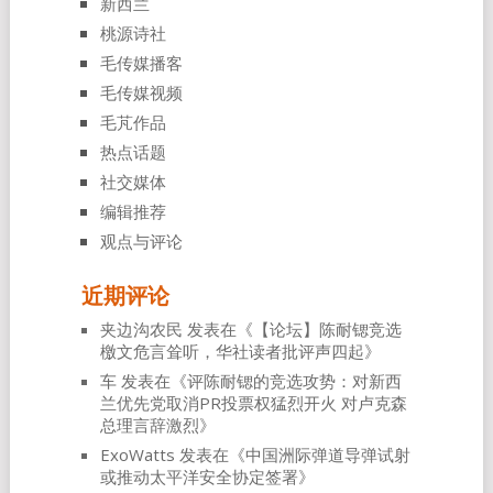
新西兰
桃源诗社
毛传媒播客
毛传媒视频
毛芃作品
热点话题
社交媒体
编辑推荐
观点与评论
近期评论
夹边沟农民
发表在《
【论坛】陈耐锶竞选
檄文危言耸听，华社读者批评声四起
》
车
发表在《
评陈耐锶的竞选攻势：对新西
兰优先党取消PR投票权猛烈开火 对卢克森
总理言辞激烈
》
ExoWatts
发表在《
中国洲际弹道导弹试射
或推动太平洋安全协定签署
》