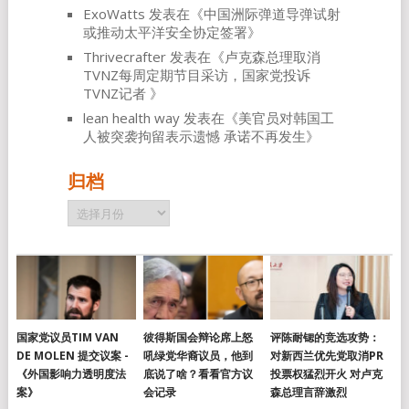
ExoWatts
发表在《
中国洲际弹道导弹试射
或推动太平洋安全协定签署
》
Thrivecrafter
发表在《
卢克森总理取消
TVNZ每周定期节目采访，国家党投诉
TVNZ记者
》
lean health way
发表在《
美官员对韩国工
人被突袭拘留表示遗憾 承诺不再发生
》
归档
归
档
国家党议员TIM VAN
彼得斯国会辩论席上怒
评陈耐锶的竞选攻势：
DE MOLEN 提交议案 -
吼绿党华裔议员，他到
对新西兰优先党取消PR
《外国影响力透明度法
底说了啥？看看官方议
投票权猛烈开火 对卢克
案》
会记录
森总理言辞激烈