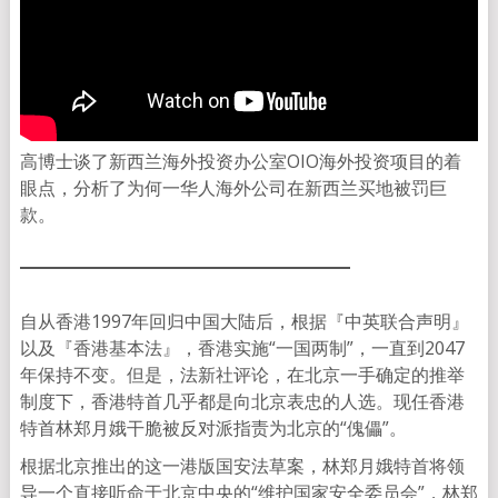
高博士谈了新西兰海外投资办公室OIO海外投资项目的着
眼点，分析了为何一华人海外公司在新西兰买地被罚巨
款。
自从香港1997年回归中国大陆后，根据『中英联合声明』
以及『香港基本法』，香港实施“一国两制”，一直到2047
年保持不变。但是，法新社评论，在北京一手确定的推举
制度下，香港特首几乎都是向北京表忠的人选。现任香港
特首林郑月娥干脆被反对派指责为北京的“傀儡”。
根据北京推出的这一港版国安法草案，林郑月娥特首将领
导一个直接听命于北京中央的“维护国家安全委员会”，林郑