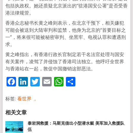
包括执政权。她还质疑北京派出的“驻港国安公署”是否受香
港法律规管。
香港众志秘书长黄之峰则表示，在北京干预下，相关嫌犯
可能会被送到大陆审判和监禁，他身为北京的“首要目标之
一”，将来很可能被秘密审判、坐黑牢、电视认罪和遭遇刑
求。
黄之峰指出，有香港行政长官制定若干名法官处理与国安
有关案件，凌驾了并侵蚀了香港司法独立。他呼吁全世界
与香港站在一起，敦促中国撤销这部恶法。
Facebook
LinkedIn
Twitter
Email
WhatsApp
分
享
标签:
看世界 ，
泰岩洞救援：马斯克借出小型潜水艇 美军加入救援队
伍