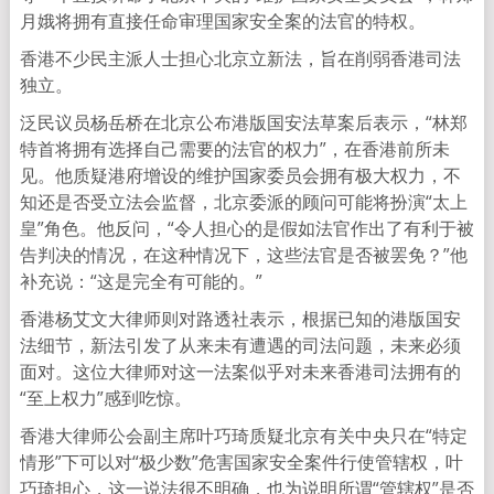
月娥将拥有直接任命审理国家安全案的法官的特权。
香港不少民主派人士担心北京立新法，旨在削弱香港司法
独立。
泛民议员杨岳桥在北京公布港版国安法草案后表示，“林郑
特首将拥有选择自己需要的法官的权力”，在香港前所未
见。他质疑港府增设的维护国家委员会拥有极大权力，不
知还是否受立法会监督，北京委派的顾问可能将扮演“太上
皇”角色。他反问，“令人担心的是假如法官作出了有利于被
告判决的情况，在这种情况下，这些法官是否被罢免？”他
补充说：“这是完全有可能的。”
香港杨艾文大律师则对路透社表示，根据已知的港版国安
法细节，新法引发了从来未有遭遇的司法问题，未来必须
面对。这位大律师对这一法案似乎对未来香港司法拥有的
“至上权力”感到吃惊。
香港大律师公会副主席叶巧琦质疑北京有关中央只在“特定
情形”下可以对“极少数”危害国家安全案件行使管辖权，叶
巧琦担心，这一说法很不明确，也为说明所谓“管辖权”是否