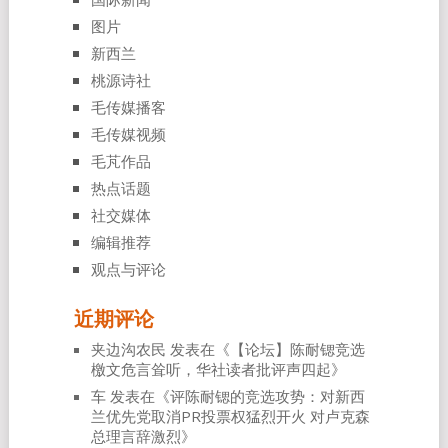
图片
新西兰
桃源诗社
毛传媒播客
毛传媒视频
毛芃作品
热点话题
社交媒体
编辑推荐
观点与评论
近期评论
夹边沟农民
发表在《
【论坛】陈耐锶竞选
檄文危言耸听，华社读者批评声四起
》
车
发表在《
评陈耐锶的竞选攻势：对新西
兰优先党取消PR投票权猛烈开火 对卢克森
总理言辞激烈
》