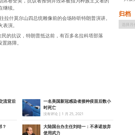
动席卷全美，抗议者推倒并毁坏被指为种族主义者的
在继续。
归档
前往拉什莫尔山四总统雕像前的会场聆听特朗普演讲。
归
火表演。
档
原住民的抗议，特朗普抵达前，有百多名拉科塔部落
并设置路障。
atsApp
分
享
交流背后
一名美国新冠感染者接种疫苗后数小
时死亡
没有评论
|
1 月 25, 2021
邦？
大陆国台办主任刘结一：不承诺放弃
使用武力