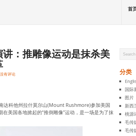
首
演讲：推雕像运动是抹杀美
革
分类
没有评论
Engli
atsApp
分
国际
享
图片
科他州拉什莫尔山(Mount Rushmore)参加美国
新西
期在美国各地掀起的“推倒雕像”运动，是一场是为了抹
桃源
毛传
毛传