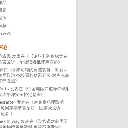
作品
话题
媒体
推荐
与评论
评论
沟农民
发表在《
【论坛】陈耐锶竞选
危言耸听，华社读者批评声四起
》
表在《
评陈耐锶的竞选攻势：对新西
先党取消PR投票权猛烈开火 对卢克森
言辞激烈
》
atts
发表在《
中国洲际弹道导弹试射
动太平洋安全协定签署
》
ecrafter
发表在《
卢克森总理取消
NZ每周定期节目采访，国家党投诉
Z记者
》
health way
发表在《
美官员对韩国工
突袭拘留表示遗憾 承诺不再发生
》