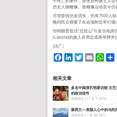
中死亡的事件，致使反种族主义运
历史人物雕像。推雕像运动至今仍
尽管疫情仍未消失，仍有7500人
晚间民众观看了在会场附近举行烟
但特朗普造访“总统山”引发当地
(Lakota)的族人在周边道路举牌
(法广）
Facebook
LinkedIn
Twitter
Email
Wh
多名中国演艺明星访朝 文艺
的政治信号
没有评论
|
11 月 7, 2018
新西兰—美国人心中的乌托
没有评论
|
1 月 30, 2017