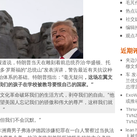
毛芃
热点
社交
编辑
观点
近期
夹边
月4日报道说，特朗普当天在雕刻着前总统乔治·华盛顿、托
檄文
奥多·罗斯福的“总统山”发表演讲，警告最近有关抗议种
车
发
治体系的基础。特朗普指出：“毫无疑问
，这场左翼文
兰优
我们的孩子在学校被教导要恨自己的国家。”
总理
翼文化革命破坏我们的生活方式，剥夺我们的自由。”他
ExoW
或推
希望美国人忘记我们的骄傲和伟大的尊严，这样我们就
。”
Thriv
TV
但我们不会沉默。”
TVN
lean 
州非洲裔男子弗洛伊德因涉嫌犯罪在一白人警察过当执法
人被