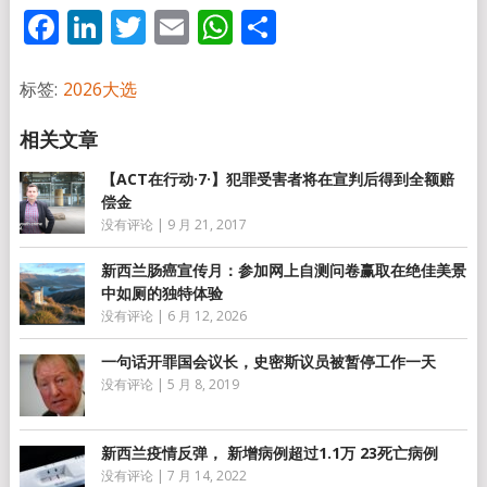
Facebook
LinkedIn
Twitter
Email
WhatsApp
分
享
标签:
2026大选
【ACT在行动·7·】犯罪受害者将在宣判后得到全额赔
偿金
没有评论
|
9 月 21, 2017
新西兰肠癌宣传月：参加网上自测问卷赢取在绝佳美景
中如厕的独特体验
没有评论
|
6 月 12, 2026
一句话开罪国会议长，史密斯议员被暂停工作一天
没有评论
|
5 月 8, 2019
新西兰疫情反弹， 新增病例超过1.1万 23死亡病例
没有评论
|
7 月 14, 2022