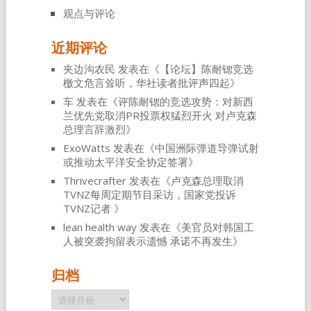
观点与评论
近期评论
夹边沟农民
发表在《
【论坛】陈耐锶竞选
檄文危言耸听，华社读者批评声四起
》
车
发表在《
评陈耐锶的竞选攻势：对新西
兰优先党取消PR投票权猛烈开火 对卢克森
总理言辞激烈
》
ExoWatts
发表在《
中国洲际弹道导弹试射
或推动太平洋安全协定签署
》
Thrivecrafter
发表在《
卢克森总理取消
TVNZ每周定期节目采访，国家党投诉
TVNZ记者
》
lean health way
发表在《
美官员对韩国工
人被突袭拘留表示遗憾 承诺不再发生
》
归档
归
档