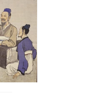
atsApp
分