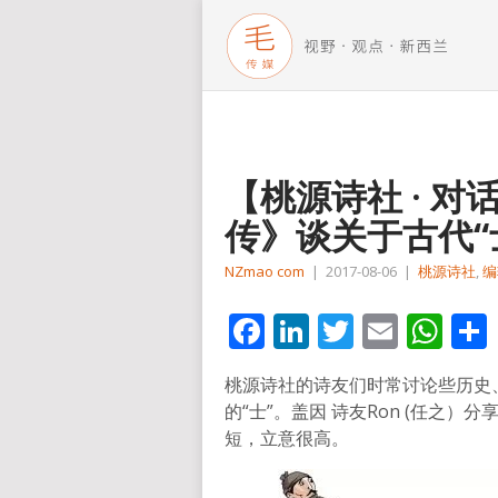
【桃源诗社 · 
传》谈关于古代“
NZmao com
|
2017-08-06
|
桃源诗社
,
编
Facebook
LinkedIn
Twitter
Email
Wh
桃源诗社的诗友们时常讨论些历史
的“士”。盖因 诗友Ron (任之
短，立意很高。