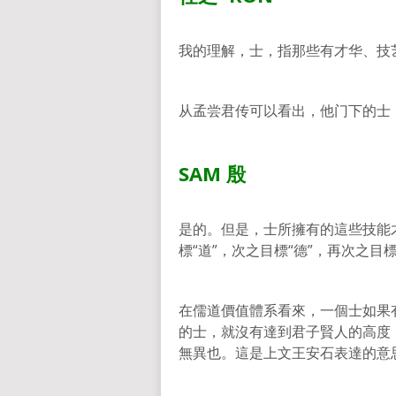
我的理解，士，指那些有才华、技
从孟尝君传可以看出，他门下的士
SAM
殷
是的。但是，士所擁有的這些技能
標“道”，次之目標“德”，再次之目
在儒道價值體系看來，一個士如果
的士，就沒有達到君子賢人的高度
無異也。這是上文王安石表達的意