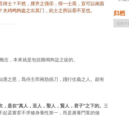
言得士？不然，擅齐之强④，得一士焉，宜可以南面
？夫鸡鸣狗盗之出其门，此士之所以⑧不至也。
归档
归
档
個概念，本來就是包括雞鳴狗盜之徒的。
知遇之恩，爲侍主而兩肋插刀，踐行仗義之人。頗有
次，是在
“
真人，至人，聖人，賢人，君子
”
之下的。
王
不起孟嘗君不求修身養性第一，而是廣養門客的做