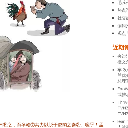
毛芃
热点
社交
编辑
观点
近期
夹边
檄文
车
发
兰优
总理
ExoW
或推
Thriv
TV
TVN
lean 
⑥之，而卒赖⑦其力以脱于虎豹之秦②。嗟乎！孟
人被