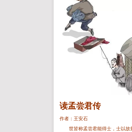
读孟尝君传
作者：王安石
世皆称孟尝君能得士，士以故归