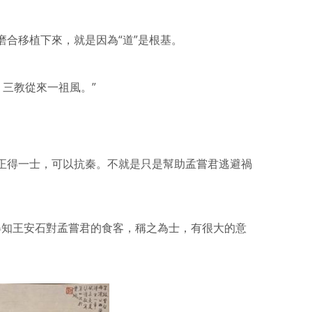
磨合移植下來，就是因為“道”是根基。
，三教從來一祖風。”
正得一士，可以抗秦。不就是只是幫助孟嘗君逃避禍
，得知王安石對孟嘗君的食客，稱之為士，有很大的意