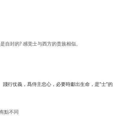
还是自封的? 感觉士与西方的贵族相似。
。踐行仗義，爲侍主忠心，必要時獻出生命，是”士”的
但有點不同