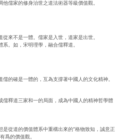
調他儒家的修身治世之道法術器等級價值觀。
道從來不是一體。儒家是入世，道家是出世。
體系。如，宋明理學，融合儒釋道。
道儒的確是一體的，互為支撐著中國人的文化精神。
成儒釋道三家和一的局面，成為中國人的精神哲學體
想是從道的價值體系中重構出來的“格物致知，誠意正
世有爲的價值觀。