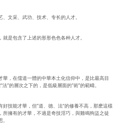
艺、文采、武功、技术、专长的人才。
，就是包含了上述的形形色色各种人才。
才華，在儒道一體的中華本土化信仰中，是比最高目
標“法”的層次之下的，是低級層面的”術”的範疇。
有好技能才華，但”道、德、法“的修養不高，那麽這樣
，所擁有的才華，不過是奇技淫巧，與雞鳴狗盜之徒
思。