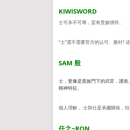
KIWISWORD
士可杀不可辱，蛮有贵族情怀。
“士”需不需要官方的认可、册封? 
SAM
殷
士，更像是貴族門下的武官，護衛
精神特征。
.
個人理解， 士與仕是承繼關係，
任之
~RON