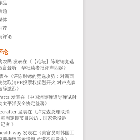
作品
话题
媒体
推荐
与评论
评论
沟农民
发表在《
【论坛】陈耐锶竞选
危言耸听，华社读者批评声四起
》
表在《
评陈耐锶的竞选攻势：对新西
先党取消PR投票权猛烈开火 对卢克森
言辞激烈
》
atts
发表在《
中国洲际弹道导弹试射
动太平洋安全协定签署
》
ecrafter
发表在《
卢克森总理取消
NZ每周定期节目采访，国家党投诉
Z记者
》
health way
发表在《
美官员对韩国工
突袭拘留表示遗憾 承诺不再发生
》