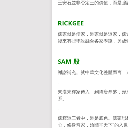
王安石並非否定士的價值，而是強
RICKGEE
儒家就是儒家，道家就是道家，儒
後來有些學說融合各家學說，另成
SAM
殷
謝謝補充。就中華文化整體而言，
.
東漢末釋家傳入，到隋唐鼎盛，形
系。
.
儒釋道三者中，道是底色。儒家思
心，修身齊家，治國平天下”的入