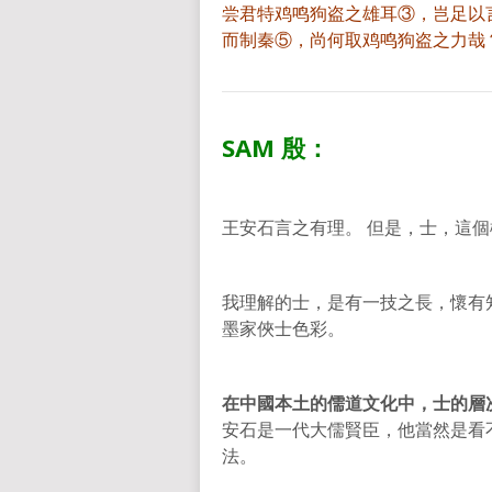
尝君特鸡鸣狗盗之雄耳③，岂足以
而制秦⑤，尚何取鸡鸣狗盗之力哉
SAM
殷：
王安石言之有理。 但是，士，這
我理解的士，是有一技之長，懷有
墨家俠士色彩。
在中國本土的儒道文化中，士的層
安石是一代大儒賢臣，他當然是看
法。