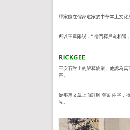
.
釋家能在儒家道家的中華本土文化
.
所以王重陽説：“ 儒門釋戶道相通
RICKGEE
王安石對士的解釋較嚴。他認為真
害。
.
從那篇文章上面註解 翻案 兩字
見。