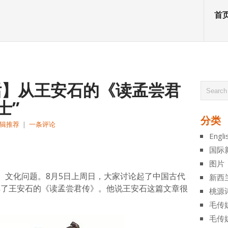
首
对话】从王安石的《读孟尝君
士”
分类
辑推荐
|
一条评论
Engli
atsApp
分
国际
享
图片
、文化问题。8月5日上周日，大家讨论起了中国古代
新西
）分享了王安石的《读孟尝君传》。他说王安石这篇文章很
桃源
毛传
毛传