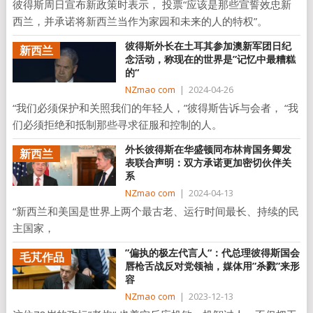
彼得斯周日宣布新政策时表示， 投票“应该是那些宣誓效忠新
西兰，并承诺将新西兰当作为家园和未来的人的特权”。
彼得斯外长在土耳其参加澳新军团日纪
新西兰
念活动，称现在的世界是”记忆中最糟糕
的“
NZmao com
|
2024-04-26
“我们必须保护和关照我们的年轻人，”彼得斯告诉与会者， “我
们必须拒绝和抵制那些寻求征服和控制的人。
外长彼得斯在华盛顿同布林肯国务卿发
新西兰
表联合声明：双方承诺更加密切伙伴关
系
NZmao com
|
2024-04-13
“新西兰和美国是世界上两个最古老、运行时间最长、持续的民
主国家，
”偏执的极左代言人“：代总理彼得斯国会
毛芃作品
唇枪舌战反对党领袖，媒体用”杀戮”来形
容
NZmao com
|
2023-12-13