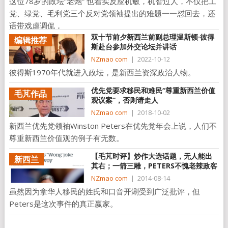
这位78岁的政坛”老炮“ 也着实反应机敏，机智过人，不仅把工
党、绿党、毛利党三个反对党领袖提出的难题一一怼回去，还
语带戏虐调侃，
双十节前夕新西兰前副总理温斯顿·彼得
编辑推荐
斯赴台参加外交论坛并讲话
NZmao com
|
2022-10-12
彼得斯1970年代就进入政坛，是新西兰资深政治人物。
优先党要求移民和难民“尊重新西兰价值
毛芃作品
观议案”，否则请走人
NZmao com
|
2018-10-02
新西兰优先党领袖Winston Peters在优先党年会上说，人们不
尊重新西兰价值观的例子有无数。
【毛芃时评】炒作大选话题，无人能出
新西兰
其右；一箭三雕，PETERS不愧老辣政客
NZmao com
|
2014-08-14
虽然因为拿华人移民的姓氏和口音开涮受到广泛批评，但
Peters是这次事件的真正赢家。