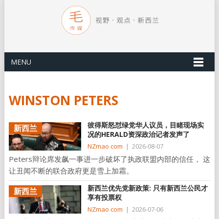
MENU
WINSTON PETERS
彼得斯怒怼绿党华人议员，目睹现场实
新西兰
况的HERALD资深政治记者发声了
NZmao com
|
2026-08-07
Peters辩论席发飙一事进一步破坏了执政联盟内部的信任， 这
让丑闻不断的联合政府更是雪上加霜。
新西兰优先党新政策: 只有新西兰公民才
新西兰
享有投票权
NZmao com
|
2026-07-06