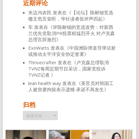
近期评论
夹边沟农民
发表在《
【论坛】陈耐锶竞选
檄文危言耸听，华社读者批评声四起
》
车
发表在《
评陈耐锶的竞选攻势：对新西
兰优先党取消PR投票权猛烈开火 对卢克森
总理言辞激烈
》
ExoWatts
发表在《
中国洲际弹道导弹试射
或推动太平洋安全协定签署
》
Thrivecrafter
发表在《
卢克森总理取消
TVNZ每周定期节目采访，国家党投诉
TVNZ记者
》
lean health way
发表在《
美官员对韩国工
人被突袭拘留表示遗憾 承诺不再发生
》
归档
归
档